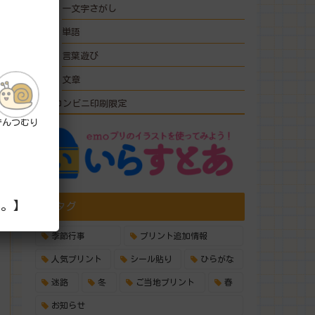
一文字さがし
単語
言葉遊び
文章
コンビニ印刷限定
でんつむり
い。】
タグ
季節行事
プリント追加情報
人気プリント
シール貼り
ひらがな
迷路
冬
ご当地プリント
春
お知らせ