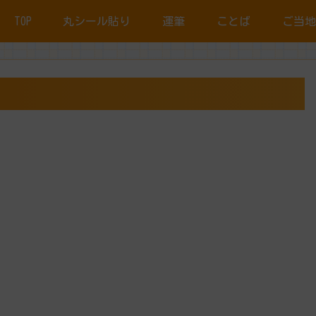
TOP
丸シール貼り
運筆
ことば
ご当地