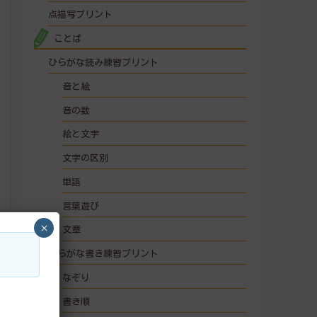
点描写プリント
ことば
ひらがな読み練習プリント
音と絵
音の数
絵と文字
文字の区別
単語
言葉遊び
×
文章
ひらがな書き練習プリント
なぞり
書き順