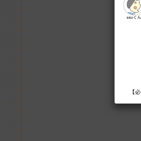
emoく
【必