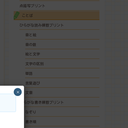
点描写プリント
ことば
ひらがな読み練習プリント
音と絵
音の数
絵と文字
文字の区別
単語
言葉遊び
×
文章
ひらがな書き練習プリント
なぞり
書き順