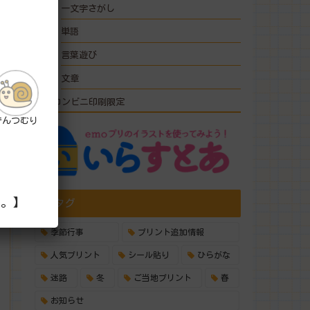
一文字さがし
単語
言葉遊び
文章
コンビニ印刷限定
でんつむり
い。】
タグ
季節行事
プリント追加情報
人気プリント
シール貼り
ひらがな
迷路
冬
ご当地プリント
春
お知らせ