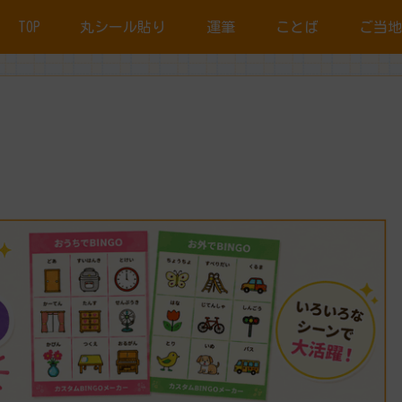
TOP
丸シール貼り
運筆
ことば
ご当地