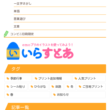
一文字さがし
単語
言葉遊び
文章
コンビニ印刷限定
タグ
季節行事
プリント追加情報
人気プリント
シール貼り
ひらがな
迷路
冬
ご当地プリント
春
お知らせ
記事一覧