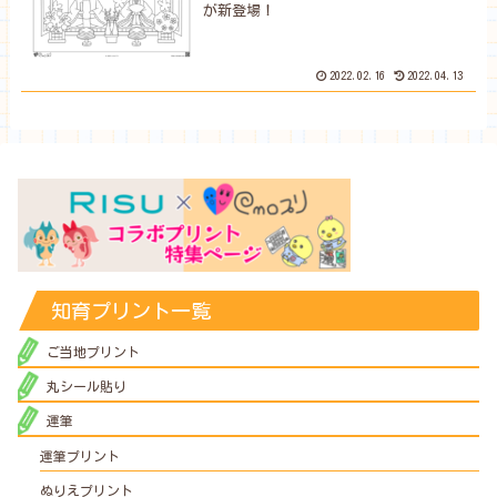
が新登場！
2022.02.16
2022.04.13
知育プリント一覧
ご当地プリント
丸シール貼り
運筆
運筆プリント
ぬりえプリント